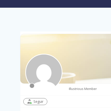
Illustrious Member
Seguir