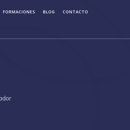
FORMACIONES
BLOG
CONTACTO
ador