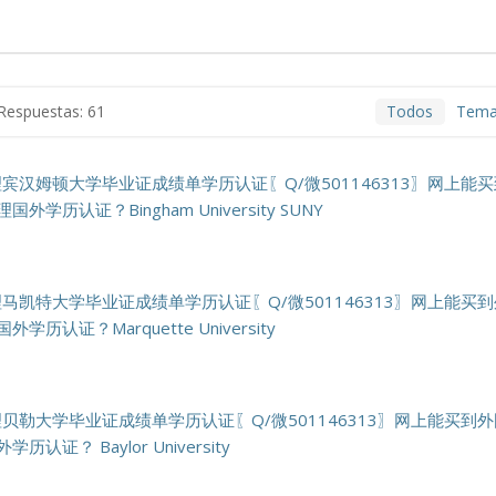
Respuestas: 61
Todos
Tema
宾汉姆顿大学毕业证成绩单学历认证〖Q/微501146313〗网上
认证？Bingham University SUNY
马凯特大学毕业证成绩单学历认证〖Q/微501146313〗网上能
证？Marquette University
贝勒大学毕业证成绩单学历认证〖Q/微501146313〗网上能买
？ Baylor University