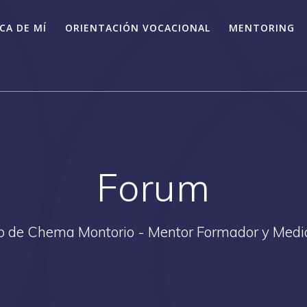
CA DE MÍ
ORIENTACIÓN VOCACIONAL
MENTORING
Forum
 de Chema Montorio - Mentor Formador y Medi