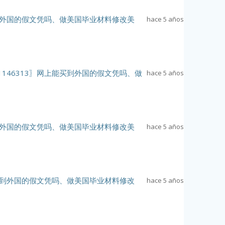
买到外国的假文凭吗、做美国毕业材料修改美
hace 5 años
146313〗网上能买到外国的假文凭吗、做
hace 5 años
买到外国的假文凭吗、做美国毕业材料修改美
hace 5 años
能买到外国的假文凭吗、做美国毕业材料修改
hace 5 años