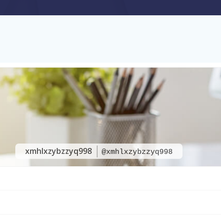
xmhlxzybzzyq998
@xmhlxzybzzyq998