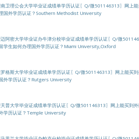
南卫理公会大学毕业证成绩单学历认证〖Q/微501146313〗网
证？Southern Methodist University
迈阿密大学毕业证办牛津分校毕业证成绩单学历认证〖Q/微50114
何办理国外学历认证？Miami University,Oxford
罗格斯大学毕业证成绩单学历认证〖Q/微501146313〗网上能
认证？Rutgers University
天普大学毕业证成绩单学历认证〖Q/微501146313〗网上能买
证？Temple University
马里兰大学毕业证办帕克分校毕业证成绩单学历认证〖Q/微50114