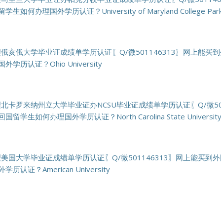
理国外学历认证？University of Maryland College Par
俄亥俄大学毕业证成绩单学历认证〖Q/微501146313〗网上能
认证？Ohio University
北卡罗来纳州立大学毕业证办NCSU毕业证成绩单学历认证〖Q/微50
办理国外学历认证？North Carolina State University,R
美国大学毕业证成绩单学历认证〖Q/微501146313〗网上能买
？American University