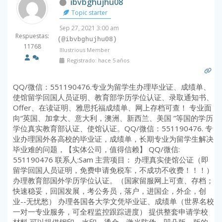
ibvbghujhu08
Topic starter
Sep 27, 2021 3:00 am
Respuestas:
(@ibvbghujhu08)
11768
Illustrious Member
Registrado: hace 5 años
QQ/微信：551190476.专业为留学生办理毕业证、成绩单、
使馆留学回国人员证明、教育部学历学位认证、录取通知书、
Offer、在读证明、雅思托福成绩单、网上存档可查！ 专业面
向“英国、加拿大、意大利，澳洲、新西兰、美国 ”等国的学历
学位真实教育部认证、使馆认证。QQ/微信：551190476. 专
业办理国外各高校的毕业证，成绩单，长期专业为留学生解决
毕业难的问题，【实体公司，值得信赖】 QQ/微信:
551190476 联系人:Sam 主营项目： 办理真实使馆公证（即
留学回国人员证明，免费申请免税车，不成功不收费！！！）
办理教育部国外学历学位认证。（国家留服网上可查、存档；
快速稳妥，回国发展，考公务员，落户，进国企，外企，创
业--无忧愁） 办理各国各大学文凭毕业证、成绩单（世界名校
一对一专业服务，可全程监控跟踪进度） 提供整套申请学校