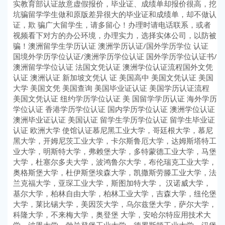
实教育部认证故意虚假报价，毕业证、成绩单却报价很高，挖
坑骗留学学生做和原版差异很大的毕业证和成绩单，却不做认
证，欺 骗广大留学生，请多留心！办理时请电话联系，或者
视频看下对方的办公环境，办理实力，选择实体公司，以防被
骗！澳洲留学生学历认证 澳洲学历认证/国外学历学位 认证
国境外学历学位认证/澳洲学历学位认证 国外学历学位认证书/
澳洲留学学位认证 法国文凭认证 澳洲学位认证流程国外文凭
认证 澳洲认证 新加坡文凭认 证 美国高中 美国文凭认证 美国
大学 美国文凭 美国查询 美国毕业证认证 美国学历认证流程
美国文凭认证 纽约学历学位认证 美 国留学学历认证 海外学历
学位认证 香港学历学位认证 国内学历学位认证 澳洲学位认证
澳洲毕业证认证 美国认证 留学生学历学位认证 留学生毕业证
认证 欧洲大学 使馆认证慕尼黑工业大学，哥廷根大学，慕尼
黑大学，开姆尼茨工业大学，卡尔斯鲁厄大学，达姆斯塔特工
业大学，明斯特大学，弗赖堡大学，多特蒙德工业大学，马堡
大学，杜塞尔多夫大学，波鸿鲁尔大学，布伦瑞克工业大学，
奥格斯堡大学，杜伊斯堡埃森大学，凯撒斯劳滕工业大学，法
兰克福大学，亚琛工业大学，斯图加特大学， 汉诺威大学，
基尔大学，柏林自由大学，柏林工业大学，吉森大学，纽伦堡
大学，莱比锡大学，美因茨大学，乌尔兹堡大学，萨尔大学，
科隆大学，不来梅大学，奥登堡 大学，安哈尔特应用技术大