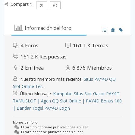
Compartir:
Información del foro
4
Foros
161.1 K
Temas
161.2 K
Respuestas
2
En línea
6,876
Miembros
Nuestro miembro más reciente:
Situs PAY4D QQ
Slot Online Ter...
Último Mensaje:
Kumpulan Situs Slot Gacor PAY4D
TAMUSLOT | Agen QQ Slot Online | PAY4D Bonus 100
| Bandar Togel PAY4D Login
Iconos del foro:
El foro no contiene publicaciones sin leer
El foro contiene publicaciones sin leer