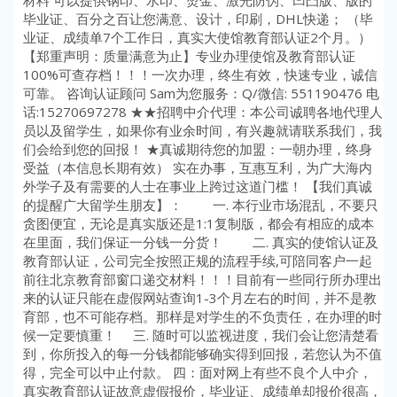
材料 可以提供钢印、水印、烫金、激光防伪、凹凸版、版的
毕业证、百分之百让您满意、设计，印刷，DHL快递； （毕
业证、成绩单7个工作日，真实大使馆教育部认证2个月。）
【郑重声明：质量满意为止】专业办理使馆及教育部认证
100%可查存档！！！一次办理，终生有效，快速专业，诚信
可靠。 咨询认证顾问 Sam为您服务：Q/微信: 551190476 电
话:15270697278 ★★招聘中介代理：本公司诚聘各地代理人
员以及留学生，如果你有业余时间，有兴趣就请联系我们，我
们会给到您的回报！ ★真诚期待您的加盟：一朝办理，终身
受益（本信息长期有效） 实在办事，互惠互利，为广大海内
外学子及有需要的人士在事业上跨过这道门槛！ 【我们真诚
的提醒广大留学生朋友】： 一. 本行业市场混乱，不要只
贪图便宜，无论是真实版还是1:1复制版，都会有相应的成本
在里面，我们保证一分钱一分货！ 二. 真实的使馆认证及
教育部认证，公司完全按照正规的流程手续,可陪同客户一起
前往北京教育部窗口递交材料！！！目前有一些同行所办理出
来的认证只能在虚假网站查询1-3个月左右的时间，并不是教
育部，也不可能存档。那样是对学生的不负责任，在办理的时
候一定要慎重！ 三. 随时可以监视进度，我们会让您清楚看
到，你所投入的每一分钱都能够确实得到回报，若您认为不值
得，完全可以中止付款。 四：面对网上有些不良个人中介，
真实教育部认证故意虚假报价，毕业证、成绩单却报价很高，