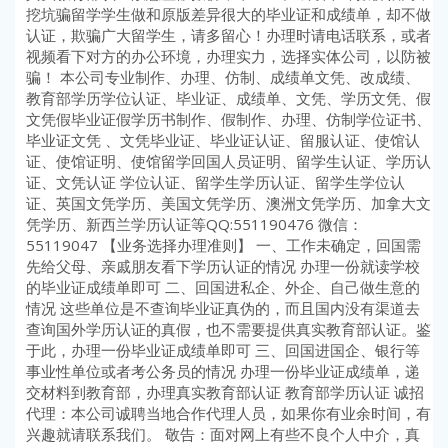
挖坑骗留学学生做和原版差异很大的毕业证和成绩单，却不做
认证，欺骗广大留学生，请多留心！办理时请电话联系，或者
视频看下对方的办公环境，办理实力，选择实体公司，以防被
骗！ 本公司专业制作、办理、仿制、成绩单文凭、改成绩、
教育部学历学位认证、毕业证、成绩单、文凭、学历文凭、假
文凭假毕业证假学历书制作、假制作、办理、仿制学位证书、
毕业证文凭 、文凭毕业证、毕业证认证、留服认证、使馆认
证、使馆证明、使馆留学回国人员证明、留学生认证、学历认
证、文凭认证 学位认证、留学生学历认证、留学生学位认
证、英国文凭学历、美国文凭学历、澳洲文凭学历、加拿大文
凭学历、新西兰学历认证等QQ:551190476 微信：
55119047 【业务选择办理准则】 一、工作未确定，回国需
先给父母、亲戚朋友看下学历认证的情况 办理一份就读学校
的毕业证成绩单即可 二、回国进私企、外企、自己做生意的
情况 这些单位是不查询毕业证真伪的，而且国内没有渠道去
查询国外学历认证的真假，也不需要提供真实教育部认证。鉴
于此，办理一份毕业证成绩单即可 三、回国进国企、银行等
事业性单位或者考公务员的情况 办理一份毕业证成绩单，递
交材料到教育部，办理真实教育部认证 教育部学历认证 诚招
代理：本公司诚聘当地合作代理人员，如果你有业余时间，有
兴趣就请联系我们。 敬告：面对网上有些不良个人中介，真