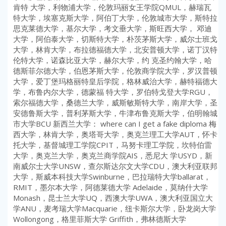
肯特 大学，利物浦大学，伦敦玛丽女王学院QMUL，赫瑞瓦
特大学，埃塞克斯大学，阿伯丁大学，伦敦城市大学，斯特拉
思克莱德大学，基尔大学，考文垂大学，斯旺西大学， 邓迪
大学，阿伯泰大学，切斯特大学，朴茨茅斯大学，威尔士班戈
大学，林肯大学，布拉德福德大学，北安普顿大学，诺丁汉特
伦特大学，诺森比亚大学，赫尔大学，约 克圣约翰大学，哈
德斯菲尔德大学，伯恩茅斯大学，伦敦商学院大学，罗汉普顿
大学，爱丁堡玛格丽特皇后学院，格林威治大学，赫特福德大
学，布鲁内尔大学，德蒙福 特大学，罗伯特戈登大学RGU，
索尔福德大学，桑德兰大学，威斯敏斯特大学，南岸大学，圣
安德鲁斯大学，普利茅斯大学，牛津布鲁克斯大学，伯明翰城
市大学BCU 新西兰大学： where can I get a fake diploma 梅
西大学，林肯大学，奥塔哥大学，奥克兰理工大学AUT，怀卡
托大学，基督城理工学院CPIT，马努卡理工学院，坎特伯雷
大学，奥克兰大学，奥克兰商学院AIS，悉尼大 学USYD，新
南威尔士大学UNSW，查尔斯达尔文大学CDU，澳大利亚联邦
大学，斯威本科技大学Swinburne，巴拉瑞特大学ballarat，
RMIT，墨尔本大学，阿德莱德大学 Adelaide，莫纳什大学
Monash，昆士兰大学UQ，西澳大学UWA，澳大利亚国立大
学ANU，麦考瑞大学Macquarie，纽卡斯尔大学，卧龙岗大学
Wollongong，格里菲斯大学 Griffith，弗林德斯大学