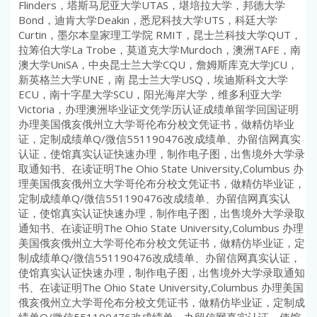
Flinders，塔斯马尼亚大学UTAS，堪培拉大学，邦德大学
Bond，迪肯大学Deakin，悉尼科技大学UTS，科廷大学
Curtin，墨尔本皇家理工学院 RMIT，昆士兰科技大学QUT，
拉筹伯大学La Trobe，莫道克大学Murdoch，澳洲TAFE，南
澳大学UniSA，中央昆士兰大学CQU，詹姆斯库克大学JCU，
新英格兰大学UNE，南 昆士兰大学USQ，埃迪斯科文大学
ECU，南十字星大学SCU，阳光海岸大学，维多利亚大学
Victoria，办理澳洲毕业证文凭学历认证成绩单留学回国证明
办理美国俄亥俄州立大学哥伦布分校文凭证书，做精仿毕业
证，定制成绩单Q/微信551190476改成绩单、办留信网真实
认证，使馆真实认证快速办理，制作电子图，出售境外大学录
取通知书、在读证明The Ohio State University,Columbus 办
理美国俄亥俄州立大学哥伦布分校文凭证书，做精仿毕业证，
定制成绩单Q/微信551190476改成绩单、办留信网真实认
证，使馆真实认证快速办理，制作电子图，出售境外大学录取
通知书、在读证明The Ohio State University,Columbus 办理
美国俄亥俄州立大学哥伦布分校文凭证书，做精仿毕业证，定
制成绩单Q/微信551190476改成绩单、办留信网真实认证，
使馆真实认证快速办理，制作电子图，出售境外大学录取通知
书、在读证明The Ohio State University,Columbus 办理美国
俄亥俄州立大学哥伦布分校文凭证书，做精仿毕业证，定制成