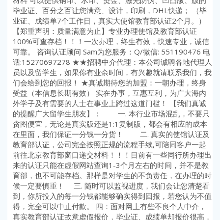
材料 可以提供钢印、水印、烫金、激光防伪、凹凸版、版的
毕业证、百分之百让您满意、设计，印刷，DHL快递； （毕
业证、成绩单7个工作日，真实大使馆教育部认证2个月。）
【郑重声明：质量满意为止】专业办理使馆及教育部认证
100%可查存档！！！一次办理，终生有效，快速专业，诚信
可靠。 咨询认证顾问 Sam为您服务：Q/微信: 551190476 电
话:15270697278 ★★招聘中介代理：本公司诚聘各地代理人
员以及留学生，如果你有业余时间，有兴趣就请联系我们，我
们会给到您的回报！ ★真诚期待您的加盟：一朝办理，终身
受益（本信息长期有效） 实在办事，互惠互利，为广大海内
外学子及有需要的人士在事业上跨过这道门槛！ 【我们真诚
的提醒广大留学生朋友】： 一. 本行业市场混乱，不要只
贪图便宜，无论是真实版还是1:1复制版，都会有相应的成本
在里面，我们保证一分钱一分货！ 二. 真实的使馆认证及
教育部认证，公司完全按照正规的流程手续,可陪同客户一起
前往北京教育部窗口递交材料！！！目前有一些同行所办理出
来的认证只能在虚假网站查询1-3个月左右的时间，并不是教
育部，也不可能存档。那样是对学生的不负责任，在办理的时
候一定要慎重！ 三. 随时可以监视进度，我们会让您清楚看
到，你所投入的每一分钱都能够确实得到回报，若您认为不值
得，完全可以中止付款。 四：面对网上有些不良个人中介，
真实教育部认证故意虚假报价，毕业证、成绩单却报价很高，