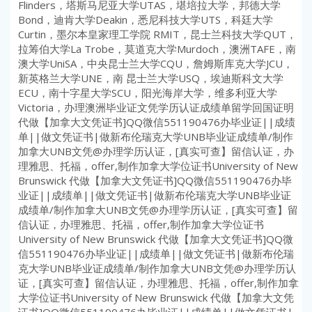
Flinders，塔斯马尼亚大学UTAS，堪培拉大学，邦德大学
Bond，迪肯大学Deakin，悉尼科技大学UTS，科廷大学
Curtin，墨尔本皇家理工学院 RMIT，昆士兰科技大学QUT，
拉筹伯大学La Trobe，莫道克大学Murdoch，澳洲TAFE，南
澳大学UniSA，中央昆士兰大学CQU，詹姆斯库克大学JCU，
新英格兰大学UNE，南 昆士兰大学USQ，埃迪斯科文大学
ECU，南十字星大学SCU，阳光海岸大学，维多利亚大学
Victoria，办理澳洲毕业证文凭学历认证成绩单留学回国证明
代做【加拿大文凭证书]QQ微信551190476办毕业证||成绩
单||做文凭证书|做新布伦瑞克大学UNB毕业证成绩单/制作
加拿大UNB文凭@办理学历认证，[真实可查】留信认证，办
理雅思、托福，offer,制作加拿大学位证书University of New
Brunswick 代做【加拿大文凭证书]QQ微信551190476办毕
业证||成绩单||做文凭证书|做新布伦瑞克大学UNB毕业证
成绩单/制作加拿大UNB文凭@办理学历认证，[真实可查】留
信认证，办理雅思、托福，offer,制作加拿大学位证书
University of New Brunswick 代做【加拿大文凭证书]QQ微
信551190476办毕业证||成绩单||做文凭证书|做新布伦瑞
克大学UNB毕业证成绩单/制作加拿大UNB文凭@办理学历认
证，[真实可查】留信认证，办理雅思、托福，offer,制作加拿
大学位证书University of New Brunswick 代做【加拿大文凭