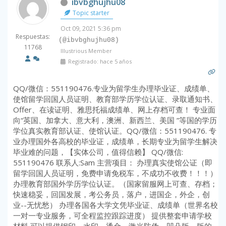
ibvbghujhu08
Topic starter
Oct 09, 2021 5:36 pm
Respuestas:
(@ibvbghujhu08)
11768
Illustrious Member
Registrado: hace 5 años
QQ/微信：551190476.专业为留学生办理毕业证、成绩单、
使馆留学回国人员证明、教育部学历学位认证、录取通知书、
Offer、在读证明、雅思托福成绩单、网上存档可查！ 专业面
向“英国、加拿大、意大利，澳洲、新西兰、美国 ”等国的学历
学位真实教育部认证、使馆认证。QQ/微信：551190476. 专
业办理国外各高校的毕业证，成绩单，长期专业为留学生解决
毕业难的问题，【实体公司，值得信赖】 QQ/微信:
551190476 联系人:Sam 主营项目： 办理真实使馆公证（即
留学回国人员证明，免费申请免税车，不成功不收费！！！）
办理教育部国外学历学位认证。（国家留服网上可查、存档；
快速稳妥，回国发展，考公务员，落户，进国企，外企，创
业--无忧愁） 办理各国各大学文凭毕业证、成绩单（世界名校
一对一专业服务，可全程监控跟踪进度） 提供整套申请学校