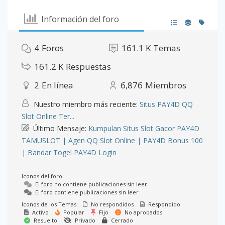
Información del foro
4
Foros
161.1 K
Temas
161.2 K
Respuestas
2
En línea
6,876
Miembros
Nuestro miembro más reciente:
Situs PAY4D QQ
Slot Online Ter...
Último Mensaje:
Kumpulan Situs Slot Gacor PAY4D
TAMUSLOT | Agen QQ Slot Online | PAY4D Bonus 100
| Bandar Togel PAY4D Login
Iconos del foro:
El foro no contiene publicaciones sin leer
El foro contiene publicaciones sin leer
Iconos de los Temas:
No respondidos
Respondido
Activo
Popular
Fijo
No aprobados
Resuelto
Privado
Cerrado