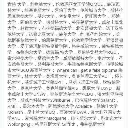
肯特 大学，利物浦大学，伦敦玛丽女王学院QMUL，赫瑞瓦
特大学，埃塞克斯大学，阿伯丁大学，伦敦城市大学，斯特拉
思克莱德大学，基尔大学，考文垂大学，斯旺西大学， 邓迪
大学，阿伯泰大学，切斯特大学，朴茨茅斯大学，威尔士班戈
大学，林肯大学，布拉德福德大学，北安普顿大学，诺丁汉特
伦特大学，诺森比亚大学，赫尔大学，约 克圣约翰大学，哈
德斯菲尔德大学，伯恩茅斯大学，伦敦商学院大学，罗汉普顿
大学，爱丁堡玛格丽特皇后学院，格林威治大学，赫特福德大
学，布鲁内尔大学，德蒙福 特大学，罗伯特戈登大学RGU，
索尔福德大学，桑德兰大学，威斯敏斯特大学，南岸大学，圣
安德鲁斯大学，普利茅斯大学，牛津布鲁克斯大学，伯明翰城
市大学BCU 新西兰大学： where can I get a fake diploma 梅
西大学，林肯大学，奥塔哥大学，奥克兰理工大学AUT，怀卡
托大学，基督城理工学院CPIT，马努卡理工学院，坎特伯雷
大学，奥克兰大学，奥克兰商学院AIS，悉尼大 学USYD，新
南威尔士大学UNSW，查尔斯达尔文大学CDU，澳大利亚联邦
大学，斯威本科技大学Swinburne，巴拉瑞特大学ballarat，
RMIT，墨尔本大学，阿德莱德大学 Adelaide，莫纳什大学
Monash，昆士兰大学UQ，西澳大学UWA，澳大利亚国立大
学ANU，麦考瑞大学Macquarie，纽卡斯尔大学，卧龙岗大学
Wollongong，格里菲斯大学 Griffith，弗林德斯大学