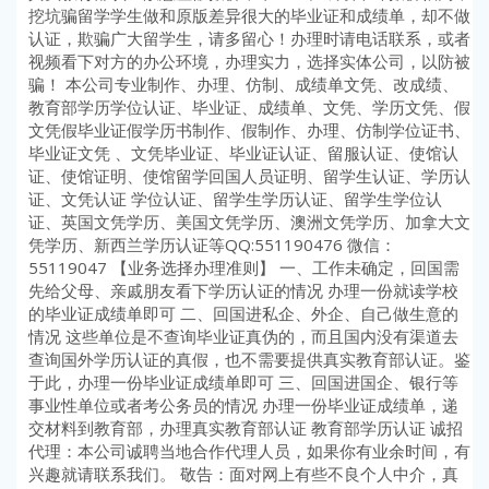
挖坑骗留学学生做和原版差异很大的毕业证和成绩单，却不做
认证，欺骗广大留学生，请多留心！办理时请电话联系，或者
视频看下对方的办公环境，办理实力，选择实体公司，以防被
骗！ 本公司专业制作、办理、仿制、成绩单文凭、改成绩、
教育部学历学位认证、毕业证、成绩单、文凭、学历文凭、假
文凭假毕业证假学历书制作、假制作、办理、仿制学位证书、
毕业证文凭 、文凭毕业证、毕业证认证、留服认证、使馆认
证、使馆证明、使馆留学回国人员证明、留学生认证、学历认
证、文凭认证 学位认证、留学生学历认证、留学生学位认
证、英国文凭学历、美国文凭学历、澳洲文凭学历、加拿大文
凭学历、新西兰学历认证等QQ:551190476 微信：
55119047 【业务选择办理准则】 一、工作未确定，回国需
先给父母、亲戚朋友看下学历认证的情况 办理一份就读学校
的毕业证成绩单即可 二、回国进私企、外企、自己做生意的
情况 这些单位是不查询毕业证真伪的，而且国内没有渠道去
查询国外学历认证的真假，也不需要提供真实教育部认证。鉴
于此，办理一份毕业证成绩单即可 三、回国进国企、银行等
事业性单位或者考公务员的情况 办理一份毕业证成绩单，递
交材料到教育部，办理真实教育部认证 教育部学历认证 诚招
代理：本公司诚聘当地合作代理人员，如果你有业余时间，有
兴趣就请联系我们。 敬告：面对网上有些不良个人中介，真