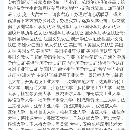
实教育部认证故意虚假报价，毕业证、成绩单却报价很高，挖
坑骗留学学生做和原版差异很大的毕业证和成绩单，却不做认
证，欺 骗广大留学生，请多留心！办理时请电话联系，或者
视频看下对方的办公环境，办理实力，选择实体公司，以防被
骗！澳洲留学生学历认证 澳洲学历认证/国外学历学位 认证
国境外学历学位认证/澳洲学历学位认证 国外学历学位认证书/
澳洲留学学位认证 法国文凭认证 澳洲学位认证流程国外文凭
认证 澳洲认证 新加坡文凭认 证 美国高中 美国文凭认证 美国
大学 美国文凭 美国查询 美国毕业证认证 美国学历认证流程
美国文凭认证 纽约学历学位认证 美 国留学学历认证 海外学历
学位认证 香港学历学位认证 国内学历学位认证 澳洲学位认证
澳洲毕业证认证 美国认证 留学生学历学位认证 留学生毕业证
认证 欧洲大学 使馆认证慕尼黑工业大学，哥廷根大学，慕尼
黑大学，开姆尼茨工业大学，卡尔斯鲁厄大学，达姆斯塔特工
业大学，明斯特大学，弗赖堡大学，多特蒙德工业大学，马堡
大学，杜塞尔多夫大学，波鸿鲁尔大学，布伦瑞克工业大学，
奥格斯堡大学，杜伊斯堡埃森大学，凯撒斯劳滕工业大学，法
兰克福大学，亚琛工业大学，斯图加特大学， 汉诺威大学，
基尔大学，柏林自由大学，柏林工业大学，吉森大学，纽伦堡
大学，莱比锡大学，美因茨大学，乌尔兹堡大学，萨尔大学，
科隆大学，不来梅大学，奥登堡 大学，安哈尔特应用技术大