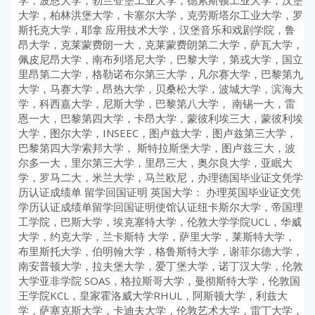
学，波恩大学，勃兰登堡工业大学，德累斯顿工业大学，汉堡
大学，柏林洪堡大学，卡塞尔大学，克劳斯塔尔工业大学，罗
斯托克大学，耶拿 应用技术大学，汉堡音乐和戏剧学院，鲁
昂大学，克莱蒙费朗一大，克莱蒙费朗第二大学，萨瓦大学，
佩皮尼昂大学，南布列塔尼大学，巴黎大学，第戎大学，国立
里昂第二大学，格勒诺布尔第三大学，凡尔赛大学，巴黎第九
大学，马赛大学，昂热大学，贝桑松大学，波城大学，滨海大
学，科西嘉大学，尼斯大学，巴黎第八大学， 南锡一大，雷
恩一大，巴黎第四大学，卡昂大学，蒙彼利埃三大，蒙彼利埃
大学，图尔大学，INSEEC，图卢兹大学，图卢兹第三大学，
巴黎第四大学索邦大学， 斯特拉斯堡大学，图卢兹三大，波
尔多一大，里尔第三大学，里昂三大，奥尔良大学，亚眠大
学，罗马二大，米兰大学，马兰欧尼，办理德国毕业证文凭学
历认证成绩单 留学回国证明 英国大学： 办理英国毕业证文凭
学历认证成绩单留学回国证明使馆认证纽卡斯尔大学，帝国理
工学院，巴斯大学，埃克塞特大学，伦敦大学学院UCL，华威
大学，约克大学，兰卡斯特 大学，萨里大学，莱斯特大学，
布里斯托大学，伯明翰大学，格鲁斯特大学，谢菲尔德大学，
南安普顿大学，拉夫堡大学，爱丁堡大学，诺丁汉大学，伦敦
大学亚非学院 SOAS，格拉斯哥大学，曼彻斯特大学，伦敦国
王学院KCL，皇家霍洛威大学RHUL，阿斯顿大学，利兹大
学，萨塞克斯大学，卡迪夫大学，伦敦艺术大学，雷丁大学，